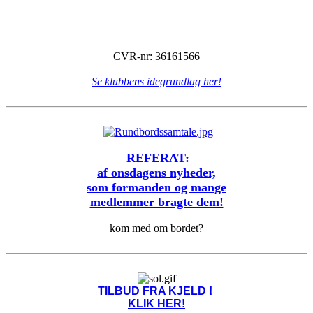
CVR-nr: 36161566
Se klubbens idegrundlag her!
REFERAT:
af onsdagens nyheder,
som formanden og mange
medlemmer bragte dem!
kom med om bordet?
TILBUD FRA KJELD !
KLIK HER!