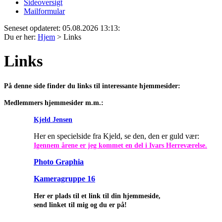
Sideoversigt
Mailformular
Seneset opdateret: 05.08.2026 13:13:
Du er her:
Hjem
>
Links
Links
På denne side finder du links til interessante hjemmesider:
Medlemmers hjemmesider m.m.:
Kjeld Jensen
Her en specielside fra Kjeld, se den, den er guld vær:
Igennem årene er jeg kommet en del i Ivars Herreværelse.
Photo Graphia
Kameragruppe 16
Her er plads til et link til din hjemmeside,
send linket til mig og du er på!