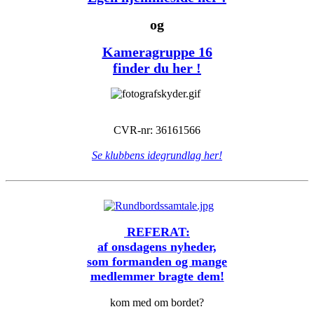
og
Kameragruppe 16
finder du her !
CVR-nr: 36161566
Se klubbens idegrundlag her!
REFERAT:
af onsdagens nyheder,
som formanden og mange
medlemmer bragte dem!
kom med om bordet?