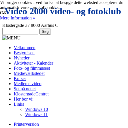
Vi bruger cookies - ved fortsat at besøge dette websted accepterer du
automatisk vores brug af cookies.
.
Video 2000 video- og fotoklub
OK
Mere Information »
Klostergade 37 8000 Aarhus C
Velkommen
Bestyrelsen
Nyheder
Aktiviteter - Kalender
Foto- og filmmuseet
Medieværkstedet
Kurser
Medlems video
Set på nettet
KlostergadeCentret
Her bor vi:
Links
Windows 10
Windows 11
Printerversion