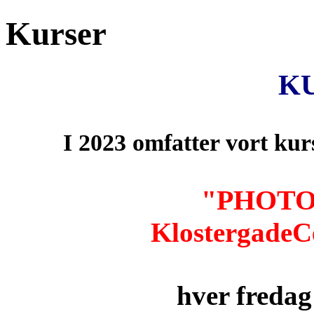
Kurser
K
I
2023 omfatter vort k
"
PHOTO
KlostergadeC
hver fredag