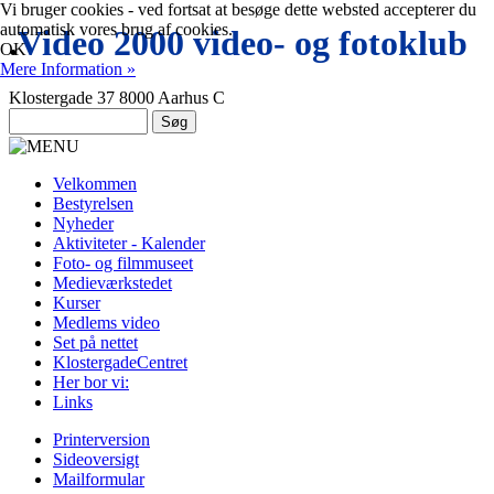
Vi bruger cookies - ved fortsat at besøge dette websted accepterer du
automatisk vores brug af cookies.
.
Video 2000 video- og fotoklub
OK
Mere Information »
Klostergade 37 8000 Aarhus C
Velkommen
Bestyrelsen
Nyheder
Aktiviteter - Kalender
Foto- og filmmuseet
Medieværkstedet
Kurser
Medlems video
Set på nettet
KlostergadeCentret
Her bor vi:
Links
Printerversion
Sideoversigt
Mailformular