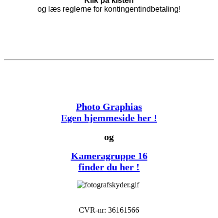
Klik på kisten
og læs reglerne for kontingentindbetaling!
Photo Graphias
Egen hjemmeside her !
og
Kameragruppe 16
finder du her !
CVR-nr: 36161566