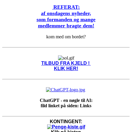
REFERAT:
af onsdagens nyheder,
som formanden og mange
medlemmer bragte dem!
kom med om bordet?
TILBUD FRA KJELD !
KLIK HER!
ChatGPT - en nøgle til AI:
fild linket på siden: Links
KONTINGENT: