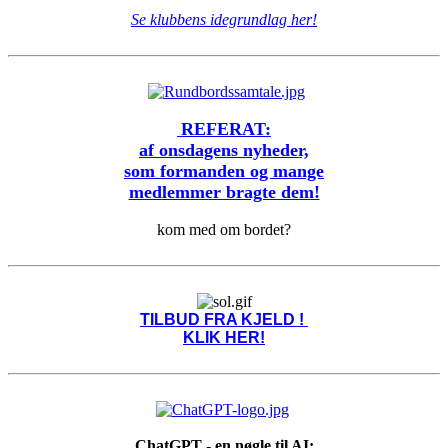
Se klubbens idegrundlag her!
REFERAT:
af onsdagens nyheder,
som formanden og mange
medlemmer bragte dem!
kom med om bordet?
TILBUD FRA KJELD !
KLIK HER!
ChatGPT - en nøgle til AI: