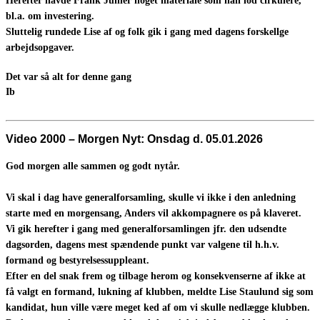
Herefter havde Frank Juhler noget materiale som han lod cirkulere,
bl.a. om investering.
Sluttelig rundede Lise af og folk gik i gang med dagens forskellge
arbejdsopgaver.
Det var så alt for denne gang
Ib
Video 2000 – Morgen Nyt: Onsdag d.
05.01.2026
God morgen alle sammen og godt nytår.
Vi skal i dag have generalforsamling, skulle vi ikke i den anledning
starte med en morgensang, Anders vil akkompagnere os på klaveret.
Vi gik herefter i gang med generalforsamlingen jfr. den udsendte
dagsorden, dagens mest spændende punkt var valgene til h.h.v.
formand og bestyrelsess
uppleant.
Efter en del snak frem og tilbage herom og konsekvenserne af ikke at
få valgt en formand, lukning af klubben, meldte Lise Staulund sig som
kandidat, hun ville være meget ked af om vi skulle nedlægge klubben.