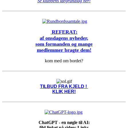
Se klubbens idegrundlag her!
REFERAT:
af onsdagens nyheder,
som formanden og mange
medlemmer bragte dem!
kom med om bordet?
TILBUD FRA KJELD !
KLIK HER!
ChatGPT - en nøgle til AI:
fild linket på siden: Links