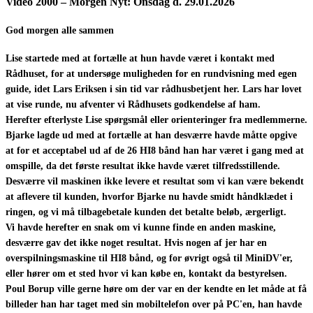
Video 2000 – Morgen Nyt: Onsdag d.
29.01.2026
God morgen alle sammen
Lise startede med at fortælle at hun havde været i kontakt med
Rådhuset, for at undersøge muligheden for en rundvisning med egen
guide, idet Lars Eriksen i sin tid var rådhusbetjent her. Lars har lovet
at vise runde, nu afventer vi Rådhusets godkendelse af ham.
Herefter efterlyste Lise spørgsmål eller orienteringer fra medlemmerne.
Bjarke lagde ud med at fortælle at han desværre havde måtte opgive
at for et acceptabel ud af de 26 HI8 bånd han har været i gang med at
omspille, da det første resultat ikke havde været tilfredsstillende.
Desværre vil maskinen ikke levere et resultat som vi kan være bekendt
at aflevere til kunden, hvorfor Bjarke nu havde smidt håndklædet i
ringen, og vi må tilbagebetale kunden det betalte beløb, ærgerligt.
Vi havde herefter en snak om vi kunne finde en anden maskine,
desværre gav det ikke noget resultat. Hvis nogen af jer har en
overspilningsmaskine til HI8 bånd, og for øvrigt også til MiniDV'er,
eller hører om et sted hvor vi kan købe en, kontakt da bestyrelsen.
Poul Borup ville gerne høre om der var en der kendte en let måde at få
billeder han har taget med sin mobiltelefon over på PC'en, han havde