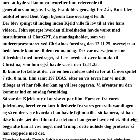
med at byde velkommen hvorefter hun refererede til
generalforsamlingens 3 valg, Frank blev genvalgt for 2 år, Kurt blev
udskiftet med Bent Vagn ligesom Lise overtog efter Ib.
Der blev spurgt til indlæg inden Kjeld ville få lov til at vise hans
videoer. John spurgte hvordan tilfredsheden havde været med
instruktøren af ChatGPT, da mandagsholdet, som var
underrepræsenteret ved
Christinas foredrag den 12.11.25, overvejer at
bede hende komme til dem en mandag. Der var overvejende stor
tilfredshed med foredraget, så Lise lovede at være kontakt til
Christina, som hun også havde været den 12.11.25.
Ib kunne fortælle at der var en henvendelse udefra for at få overspillet
7 stk. 8 m.m. film samt 197 DIAS, efter en vis tøven har vi meldt
tilbage at vi har folk der kan og vil løse opgaven. Vi afventer nu den
kommer ind en onsdag formiddag.
Så var det Kjelds tur til at vise et par film. Først en fra vores
julefrokost, herefter en kort billedserie fra vores generalforsamlingen -
og så en der viste hvordan han havde fejlindstillet sit kamera, så han
ikke havde fået den film ud af det som han gerne havde villet. Sluttelig
begyndte han af vise noget med Trump, dette udløste dog protester så
han stoppede med det.