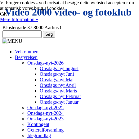
Vi bruger cookies - ved fortsat at besøge dette websted accepterer du
automatisk vores brug af cookies.
.
Video 2000 video- og fotoklub
OK
Mere Information »
Klostergade 37 8000 Aarhus C
Velkommen
Bestyrelsen
Onsdags-nyt-2026
Onsdags-nyt august
Onsdags-nyt Juni
Onsdags-nyt Maj
Onsdags-nyt April
Onsdags-nyt Marts
Onsdags-nyt Februar
Onsdags-nyt Januar
Onsdags-nyt-2025
Onsdags-nyt-2024
Onsdags-nyt-2023
Kontingent
Generalforsamling
Idegrundlag