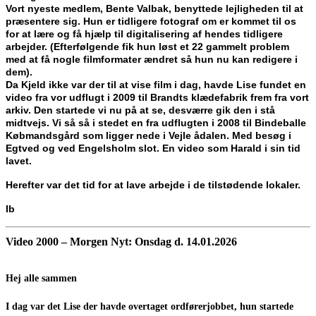
Vort nyeste medlem, Bente Valbak, benyttede lejligheden til at
præsentere sig. Hun er tidligere fotograf om er kommet til os
for at lære og få hjælp til digitalisering af hendes tidligere
arbejder. (Efterfølgende fik hun løst et 22 gammelt problem
med at få nogle filmformater ændret så hun nu kan redigere i
dem).
Da Kjeld ikke var der til at vise film i dag, havde Lise fundet en
video fra vor udflugt i 2009 til Brandts klædefabrik frem fra vort
arkiv. Den startede vi nu på at se, desværre gik den i stå
midtvejs. Vi så så i stedet en fra udflugten i 2008 til Bindeballe
Købmandsgård som ligger nede i Vejle ådalen. Med besøg i
Egtved og ved Engelsholm slot. En video som Harald i sin tid
lavet.
Herefter var det tid for at lave arbejde i de tilstødende lokaler.
Ib
Video 2000 – Morgen Nyt: Onsdag d.
14.01.2026
Hej alle sammen
I dag var det Lise der havde overtaget ordførerjobbet, hun startede