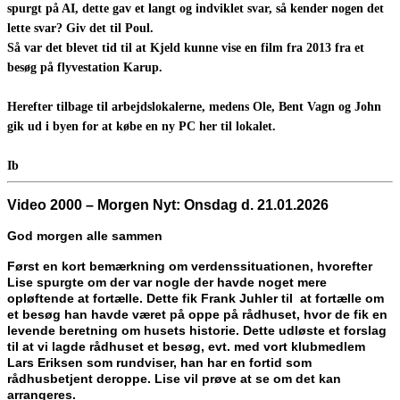
spurgt på AI, dette gav et langt og indviklet svar, så kender nogen det
lette svar? Giv det til Poul.
Så var det blevet tid til at Kjeld kunne vise en film fra 2013 fra et
besøg på flyvestation Karup.
Herefter tilbage til arbejdslokalerne, medens Ole, Bent Vagn og John
gik ud i byen for at købe en ny PC her til lokalet.
Ib
Video 2000 – Morgen Nyt: Onsdag d.
21.01.2026
God morgen alle sammen
Først en kort bemærkning om verdenssituationen, hvorefter
Lise spurgte om der var nogle der havde noget mere
opløftende at fortælle. Dette fik Frank Juhler til at fortælle om
et besøg han havde været på oppe på rådhuset, hvor de fik en
levende beretning om husets historie. Dette udløste et forslag
til at vi lagde rådhuset et besøg, evt. med vort klubmedlem
Lars Eriksen som rundviser, han har en fortid som
rådhusbetjent deroppe. Lise vil prøve at se om det kan
arrangeres.