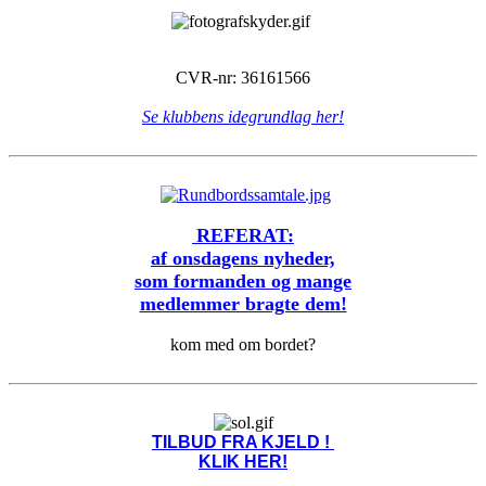
CVR-nr: 36161566
Se klubbens idegrundlag her!
REFERAT:
af onsdagens nyheder,
som formanden og mange
medlemmer bragte dem!
kom med om bordet?
TILBUD FRA KJELD !
KLIK HER!