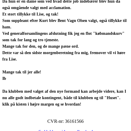
Da hun er en dame som ved hvad dette job indebærer blev hun da
også omgående valgt med acclamation.
Et stort tillykke til Lise, og tak!
Som suppleant efter Kurt blev Bent Vagn Olsen valgt, også tillykke til
ham.
Ved generalforsamlingens afslutning fik jeg en flot "købmandskurv"
som tak for lang og tro tjeneste.
Mange tak for den, og de mange pæne ord.
Dette var så den sidste morgenberetning fra mig, fremover vil vi høre
fra Lise.
Mange tak til jer alle!
Ib
Da klubben med valget af den nye formand kan arbejde videre, kan I
nu alle godt indbetale kontingent, både til klubben og til "Huset".
klik på kisten i højre margen og se hvordan!
CVR-nr: 36161566