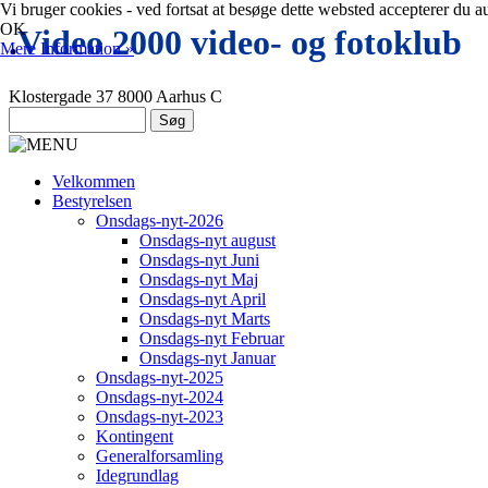
Vi bruger cookies - ved fortsat at besøge dette websted accepterer du a
OK
.
Video 2000 video- og fotoklub
Mere Information »
Klostergade 37 8000 Aarhus C
Velkommen
Bestyrelsen
Onsdags-nyt-2026
Onsdags-nyt august
Onsdags-nyt Juni
Onsdags-nyt Maj
Onsdags-nyt April
Onsdags-nyt Marts
Onsdags-nyt Februar
Onsdags-nyt Januar
Onsdags-nyt-2025
Onsdags-nyt-2024
Onsdags-nyt-2023
Kontingent
Generalforsamling
Idegrundlag