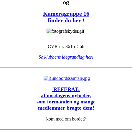
og
Kameragruppe 16
finder du her !
CVR-nr: 36161566
Se klubbens idegrundlag her!
REFERAT:
af onsdagens nyheder,
som formanden og mange
medlemmer bragte dem!
kom med om bordet?