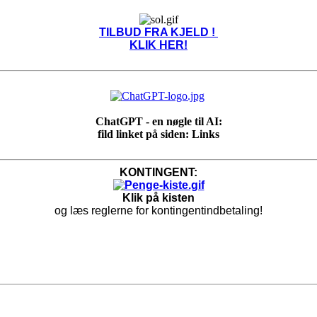
TILBUD FRA KJELD !
KLIK HER!
ChatGPT - en nøgle til AI:
fild linket på siden: Links
KONTINGENT:
Klik på kisten
og læs reglerne for kontingentindbetaling!