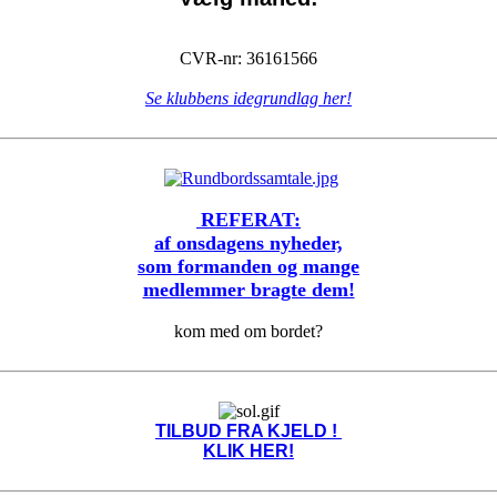
CVR-nr: 36161566
Se klubbens idegrundlag her!
REFERAT:
af onsdagens nyheder,
som formanden og mange
medlemmer bragte dem!
kom med om bordet?
TILBUD FRA KJELD !
KLIK HER!