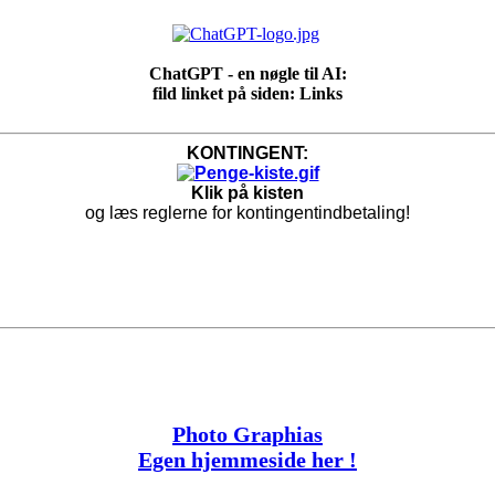
ChatGPT - en nøgle til AI:
fild linket på siden: Links
KONTINGENT:
Klik på kisten
og læs reglerne for kontingentindbetaling!
Photo Graphias
Egen hjemmeside her !