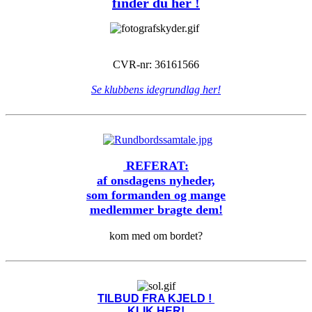
finder du her !
CVR-nr: 36161566
Se klubbens idegrundlag her!
REFERAT:
af onsdagens nyheder,
som formanden og mange
medlemmer bragte dem!
kom med om bordet?
TILBUD FRA KJELD !
KLIK HER!