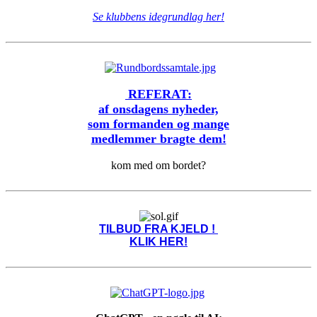
Se klubbens idegrundlag her!
REFERAT:
af onsdagens nyheder,
som formanden og mange
medlemmer bragte dem!
kom med om bordet?
TILBUD FRA KJELD !
KLIK HER!