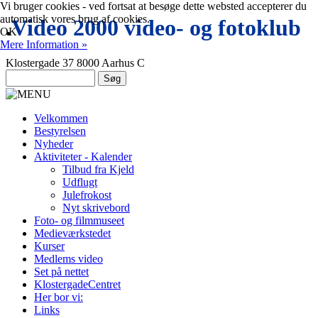
Vi bruger cookies - ved fortsat at besøge dette websted accepterer du
automatisk vores brug af cookies.
.
Video 2000 video- og fotoklub
OK
Mere Information »
Klostergade 37 8000 Aarhus C
Velkommen
Bestyrelsen
Nyheder
Aktiviteter - Kalender
Tilbud fra Kjeld
Udflugt
Julefrokost
Nyt skrivebord
Foto- og filmmuseet
Medieværkstedet
Kurser
Medlems video
Set på nettet
KlostergadeCentret
Her bor vi:
Links