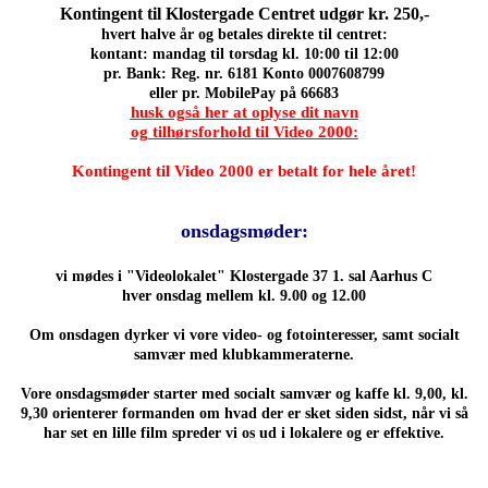
Kontingent til Klostergade Centret udgør kr. 250,-
hvert halve år og betales direkte til centret:
kontant: mandag til torsdag kl. 10:00 til 12:00
pr. Bank: Reg. nr. 6181 Konto 0007608799
eller pr. MobilePay på 66683
husk også her at oplyse dit navn
og tilhørsforhold til Video 2000:
Kontingent til Video 2000 er betalt for hele året!
onsdagsmøder:
vi mødes i "Videolokalet" Klostergade 37 1. sal Aarhus C
hver onsdag mellem kl. 9.00 og 12.00
Om onsdagen dyrker vi vore video- og fotointeresser,
samt socialt
samvær med klubkammeraterne.
Vore onsdagsmøder starter med socialt samvær og kaffe kl. 9,00, kl.
9,30 orienterer formanden om hvad der er sket siden sidst, når vi så
har set en lille film spreder vi os ud i lokalere og er effektive.